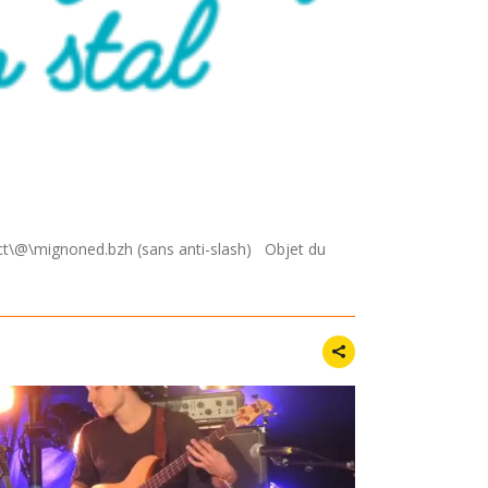
ct\@\mignoned.bzh (sans anti-slash) Objet du