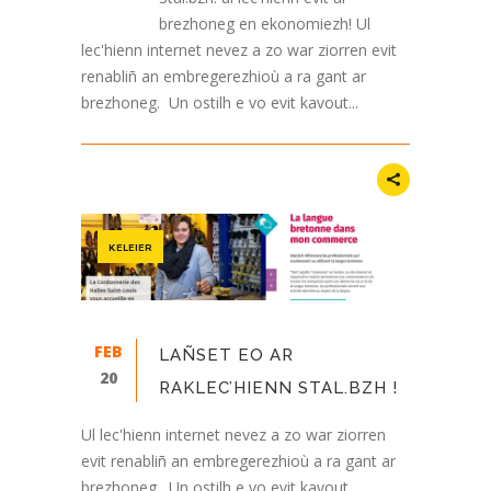
brezhoneg en ekonomiezh! Ul
lec'hienn internet nevez a zo war ziorren evit
renabliñ an embregerezhioù a ra gant ar
brezhoneg. Un ostilh e vo evit kavout...
KELEIER
FEB
LAÑSET EO AR
20
RAKLEC’HIENN STAL.BZH !
Ul lec'hienn internet nevez a zo war ziorren
evit renabliñ an embregerezhioù a ra gant ar
brezhoneg. Un ostilh e vo evit kavout