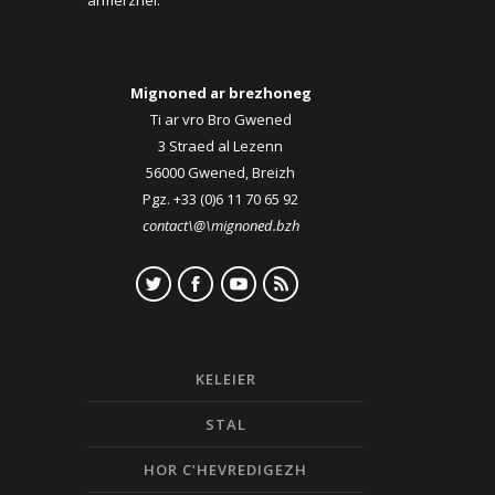
armerzhel.
Mignoned ar brezhoneg
Ti ar vro Bro Gwened
3 Straed al Lezenn
56000 Gwened, Breizh
Pgz. +33 (0)6 11 70 65 92
contact\@\mignoned.bzh
KELEIER
STAL
HOR C’HEVREDIGEZH