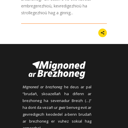
embregerezhioù, kevredigezhioù ha
strollegezhioù hag a ginnig...
Mignoned ar brezhoneg
he deus ar pal
“brudañ, skoazellañ ha difenn ar
brezhoneg ha sevenadur Breizh (…)”
ha dont da vezañ ur gwir benveg evit ar
gevredigezh keodedel a-benn brudañ
ar brezhoneg er vuhez sokial hag