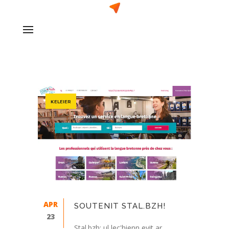
KELEIER
APR
SOUTENIT STAL.BZH!
23
Stal.bzh: ul lec'hienn evit ar