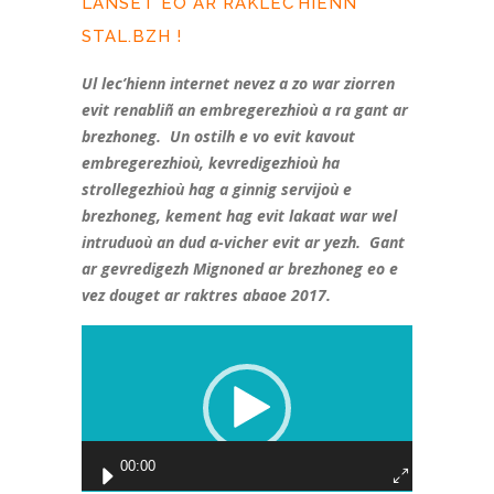
LAÑSET EO AR RAKLEC’HIENN
STAL.BZH !
Ul lec’hienn internet nevez a zo war ziorren
evit renabliñ an embregerezhioù a ra gant ar
brezhoneg. Un ostilh e vo evit kavout
embregerezhioù, kevredigezhioù ha
strollegezhioù hag a ginnig servijoù e
brezhoneg, kement hag evit lakaat war wel
intruduoù an dud a-vicher evit ar yezh. Gant
ar gevredigezh Mignoned ar brezhoneg eo e
vez douget ar raktres abaoe 2017.
Video
Player
00:00