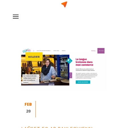
KELEIER
FEB
20