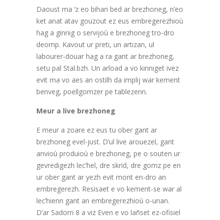
Daoust ma ‘z eo bihan bed ar brezhoneg, n’eo
ket anat atav gouzout ez eus embregerezhioù
hag a ginnig o servijoù e brezhoneg tro-dro
deomp. Kavout ur preti, un artizan, ul
labourer-douar hag a ra gant ar brezhoneg,
setu pal Stal.bzh. Un arload a vo kinniget ivez
evit ma vo aes an ostilh da implij war kement
benveg, poellgomzer pe tablezenn.
Meur a live brezhoneg
E meur a zoare ez eus tu ober gant ar
brezhoneg evel-just. D’ul live arouezel, gant
anvioù produioù e brezhoneg, pe o souten ur
gevredigezh lec’hel, dre skrid, dre gomz pe en
ur ober gant ar yezh evit mont en-dro an
embregerezh. Resisaet e vo kement-se war al
lec’hienn gant an embregerezhioù o-unan.
D’ar Sadorn 8 a viz Even e vo lañset ez-ofisiel