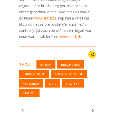
Mignoned ar brezhoneg gouzout peseurt
embregerezhioù a c’hell kaout o flas war al
lec’hienn
www.stal.bzh
. Pep hini a c’hell kas
titouroù neuze dre bostel d’ar chomlec’h
contact(at)stal.bzh pe oc’h en em lugañ war-
eeun war ar rak-lec’hien
www.stal.bzh
.
TAGS:
BREIZH
BREZHONEG
EMBREGEREZH
EMBREGEREZHIOÙ
KENWERZH
STAL
STAL.BZH
STALIOÙ