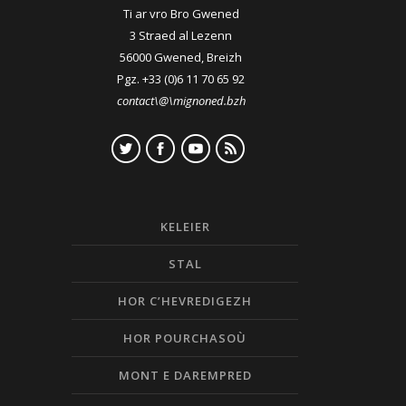
Ti ar vro Bro Gwened
3 Straed al Lezenn
56000 Gwened, Breizh
Pgz. +33 (0)6 11 70 65 92
contact\@\mignoned.bzh
KELEIER
STAL
HOR C’HEVREDIGEZH
HOR POURCHASOÙ
MONT E DAREMPRED