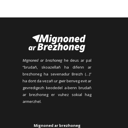
Mignoned ar brezhoneg
he deus ar pal
“brudañ, skoazellañ ha difenn ar
brezhoneg ha sevenadur Breizh (…)”
ha dont da vezañ ur gwir benveg evit ar
gevredigezh keodedel a-benn brudañ
ar brezhoneg er vuhez sokial hag
armerzhel.
Mignoned ar brezhoneg