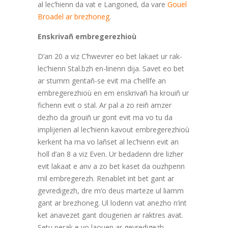
al lec’hienn da vat e Langoned, da vare
Gouel
Broadel ar brezhoneg
.
Enskrivañ embregerezhioù
D’an 20 a viz C’hwevrer eo bet lakaet ur rak-
lec’hienn Stal.bzh en-linenn dija. Savet eo bet
ar stumm gentañ-se evit ma c’hellfe an
embregerezhioù en em enskrivañ ha krouiñ ur
fichenn evit o stal. Ar pal a zo reiñ amzer
dezho da grouiñ ur gont evit ma vo tu da
implijerien al lec’hienn kavout embregerezhioù
kerkent ha ma vo lañset al lec’hienn evit an
holl d’an 8 a viz Even. Ur bedadenn dre lizher
evit lakaat e anv a zo bet kaset da ouzhpenn
mil embregerezh. Renablet int bet gant ar
gevredigezh, dre m’o deus marteze ul liamm
gant ar brezhoneg. Ul lodenn vat anezho n’int
ket anavezet gant dougerien ar raktres avat.
Setu perak e vo laouen ar gevredigezh