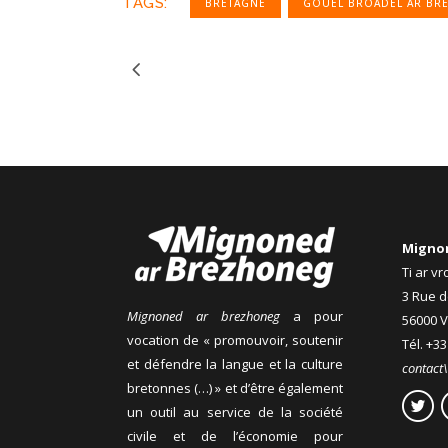
TAGS:
BRETAGNE
GOUEL BROADEL AR BR
Migno
Ti ar v
3 Rue d
Mignoned ar brezhoneg
a pour
56000 
vocation de « promouvoir, soutenir
Tél. +33
et défendre la langue et la culture
contact
bretonnes (…) » et d’être également
un outil au service de la société
civile et de l’économie pour