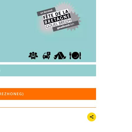
S
BREZHONEG)