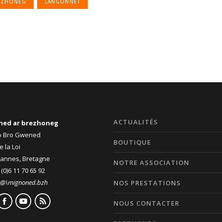
EZHONEG
LANGONNET
ACTUALITÉS
ned ar brezhoneg
ro Bro Gwened
BOUTIQUE
e la Loi
Vannes, Bretagne
NOTRE ASSOCIATION
 (0)6 11 70 65 92
\@\mignoned.bzh
NOS PRESTATIONS
NOUS CONTACTER