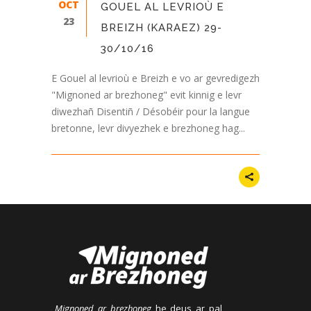
OCT
GOUEL AL LEVRIOÙ E
23
BREIZH (KARAEZ) 29-
30/10/16
E Gouel al levrioù e Breizh e vo ar gevredigezh
"Mignoned ar brezhoneg" evit kinnig e levr
diwezhañ Disentiñ / Désobéir pour la langue
bretonne, levr divyezhek e brezhoneg hag...
Mignoned ar brezhoneg
he deus ar pal