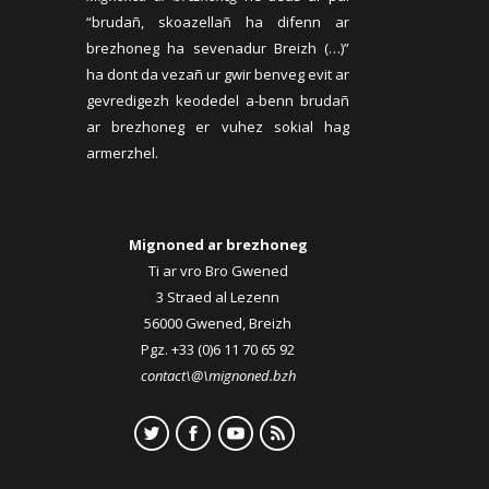
“brudañ, skoazellañ ha difenn ar
brezhoneg ha sevenadur Breizh (…)”
ha dont da vezañ ur gwir benveg evit ar
gevredigezh keodedel a-benn brudañ
ar brezhoneg er vuhez sokial hag
armerzhel.
Mignoned ar brezhoneg
Ti ar vro Bro Gwened
3 Straed al Lezenn
56000 Gwened, Breizh
Pgz. +33 (0)6 11 70 65 92
contact\@\mignoned.bzh