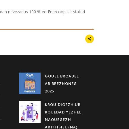
tredan nevezadus 100 % eo Enercoop. Ur statud
GOUEL BROADEL
AR BREZHONEG
2025
KROUIDIGEZH UR
ROUEDAD YEZHEL
NAOUEGEZH
ARTIFISIEL (NA)