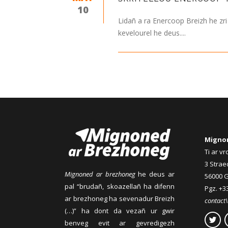
10
Lidañ a ra Enercoop Breizh he zr
kevelourel he deus....
Migno
Ti ar v
3 Strae
Mignoned ar brezhoneg
he deus ar
56000 
pal “brudañ, skoazellañ ha difenn
Pgz. +33
ar brezhoneg ha sevenadur Breizh
contact
(…)” ha dont da vezañ ur gwir
benveg evit ar gevredigezh