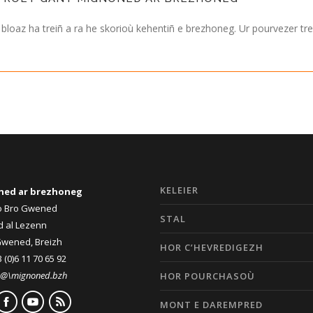
i bloaz ha treiñ a ra he skorioù kehentiñ e brezhoneg. Ur pourvezer 
KELEIER
ned ar brezhoneg
ro Bro Gwened
STAL
d al Lezenn
Gwened, Breizh
HOR C’HEVREDIGEZH
 (0)6 11 70 65 92
\@\mignoned.bzh
HOR POURCHASOÙ
MONT E DAREMPRED