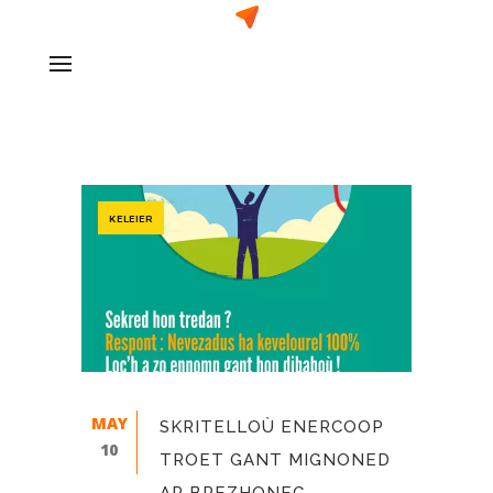
KELEIER
MAY
SKRITELLOÙ ENERCOOP
10
TROET GANT MIGNONED
AR BREZHONEG