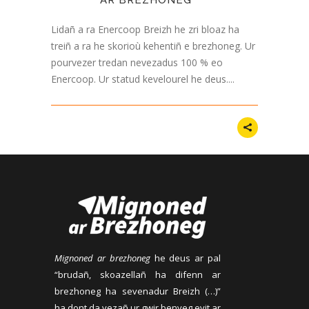
Lidañ a ra Enercoop Breizh he zri bloaz ha
treiñ a ra he skorioù kehentiñ e brezhoneg. Ur
pourvezer tredan nevezadus 100 % eo
Enercoop. Ur statud kevelourel he deus....
Mignoned ar brezhoneg
he deus ar pal
“brudañ, skoazellañ ha difenn ar
brezhoneg ha sevenadur Breizh (…)”
ha dont da vezañ ur gwir benveg evit ar