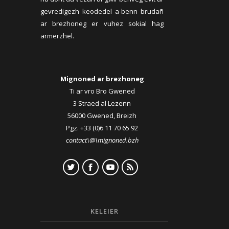
gevredigezh keodedel a-benn brudañ
ar brezhoneg er vuhez sokial hag
armerzhel.
Mignoned ar brezhoneg
Ti ar vro Bro Gwened
3 Straed al Lezenn
56000 Gwened, Breizh
Pgz. +33 (0)6 11 70 65 92
contact\@\mignoned.bzh
KELEIER