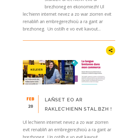
brezhoneg en ekonomiezh! Ul
lec'hienn internet nevez a zo war ziorren evit
renabliñ an embregerezhioù a ra gant ar
brezhoneg. Un ostilh e vo evit kavout...
KELEIER
FEB
LAÑSET EO AR
20
RAKLEC’HIENN STAL.BZH !
Ul lec'hienn internet nevez a zo war ziorren
evit renabliñ an embregerezhioù a ra gant ar
brezhoneg. Un ostilh e vo evit kavout