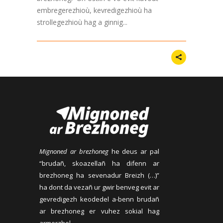
embregerezhioù, kevredigezhioù ha
strollegezhioù hag a ginnig...
Mignoned ar brezhoneg
he deus ar pal
“brudañ, skoazellañ ha difenn ar
brezhoneg ha sevenadur Breizh (…)”
ha dont da vezañ ur gwir benveg evit ar
gevredigezh keodedel a-benn brudañ
ar brezhoneg er vuhez sokial hag