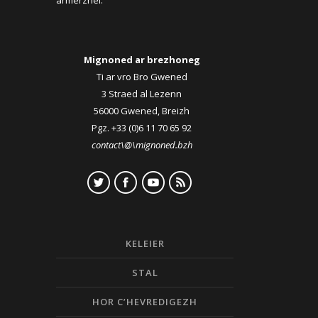
armerzhel.
Mignoned ar brezhoneg
Ti ar vro Bro Gwened
3 Straed al Lezenn
56000 Gwened, Breizh
Pgz. +33 (0)6 11 70 65 92
contact\@\mignoned.bzh
KELEIER
STAL
HOR C’HEVREDIGEZH