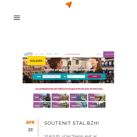
KELEIER
APR
SOUTENIT STAL.BZH!
23
Stal.bzh: ul lec'hienn evit ar