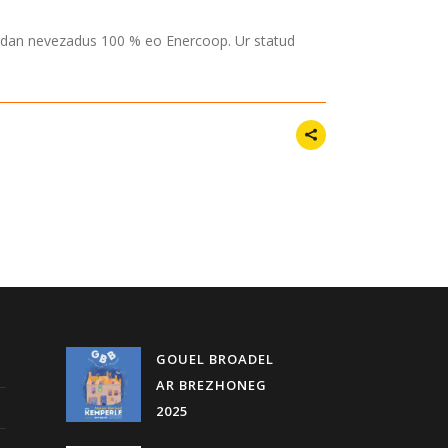
tredan nevezadus 100 % eo Enercoop. Ur statud
GOUEL BROADEL
AR BREZHONEG
2025