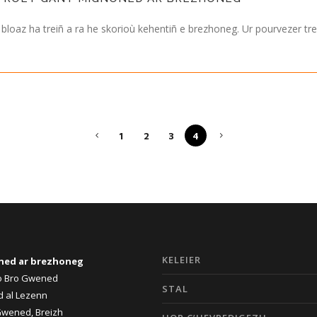
i bloaz ha treiñ a ra he skorioù kehentiñ e brezhoneg. Ur pourvezer 
1
2
3
4
KELEIER
ned ar brezhoneg
ro Bro Gwened
STAL
d al Lezenn
Gwened, Breizh