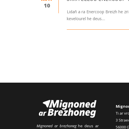
10
Lidañ a ra Enercoop Breizh he zr
kevelourel he deus....
Migno
Ti ar v
3 Strae
Mignoned ar brezhoneg
he deus ar
56000 