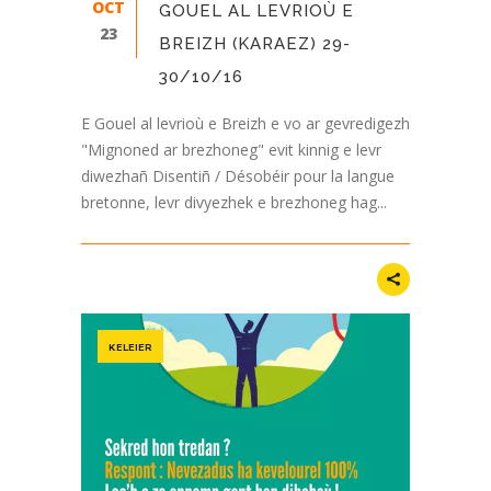
OCT
GOUEL AL LEVRIOÙ E
23
BREIZH (KARAEZ) 29-
30/10/16
E Gouel al levrioù e Breizh e vo ar gevredigezh
"Mignoned ar brezhoneg" evit kinnig e levr
diwezhañ Disentiñ / Désobéir pour la langue
bretonne, levr divyezhek e brezhoneg hag...
KELEIER