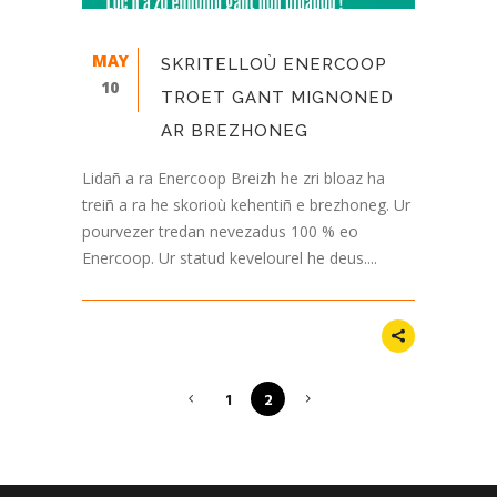
MAY
SKRITELLOÙ ENERCOOP
10
TROET GANT MIGNONED
AR BREZHONEG
Lidañ a ra Enercoop Breizh he zri bloaz ha
treiñ a ra he skorioù kehentiñ e brezhoneg. Ur
pourvezer tredan nevezadus 100 % eo
Enercoop. Ur statud kevelourel he deus....
1
2