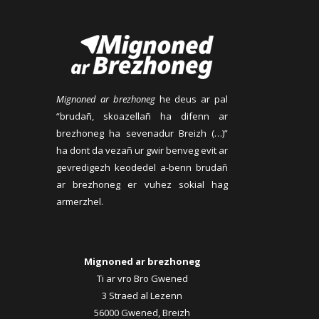
Mignoned ar brezhoneg
he deus ar pal
“brudañ, skoazellañ ha difenn ar
brezhoneg ha sevenadur Breizh (…)”
ha dont da vezañ ur gwir benveg evit ar
gevredigezh keodedel a-benn brudañ
ar brezhoneg er vuhez sokial hag
armerzhel.
Mignoned ar brezhoneg
Ti ar vro Bro Gwened
3 Straed al Lezenn
56000 Gwened, Breizh