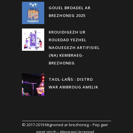
GOUEL BROADEL AR
BREZHONEG 2025
KROUIDIGEZH UR
ROUEDAD YEZHEL
NAOUEGEZH ARTIFISIEL
(NA) KEMBRAEG-
BREZHONEG
TAOL-LAÑS : DISTRO
WAR AMBROUG AMELIK
© 2017-2019
Mignoned ar brezhoneg
– Pep gwir
miret strizh –
Menegoù lezennel