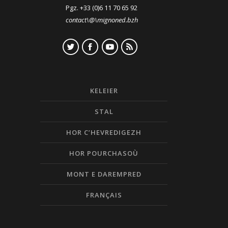
Pgz. +33 (0)6 11 70 65 92
contact\@\mignoned.bzh
KELEIER
STAL
HOR C’HEVREDIGEZH
HOR POURCHASOÙ
MONT E DAREMPRED
FRANÇAIS