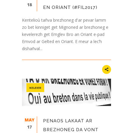
18
EN ORIANT (#FIL2017)
Kentelioù tañva brezhoneg d'ar pevar lamm
zo bet kinniget get Mignoned ar brezhoneg e
kevelerezh get Emglev Bro an Oriant e-pad
Emvod ar Gelted en Oriant. E meur a lec’h
dishañval...
KELEIER
MAY
PENAOS LAKAAT AR
17
BREZHONEG DA VONT