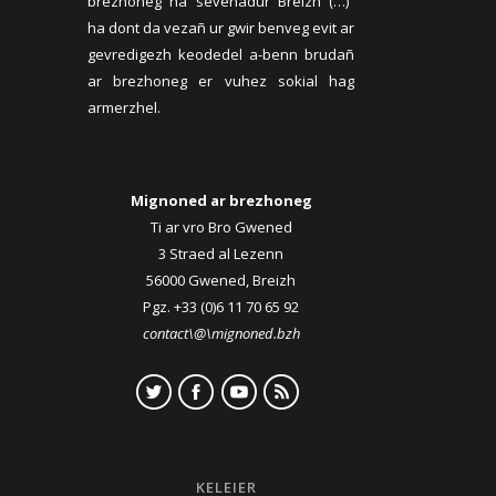
brezhoneg ha sevenadur Breizh (…)”
ha dont da vezañ ur gwir benveg evit ar
gevredigezh keodedel a-benn brudañ
ar brezhoneg er vuhez sokial hag
armerzhel.
Mignoned ar brezhoneg
Ti ar vro Bro Gwened
3 Straed al Lezenn
56000 Gwened, Breizh
Pgz. +33 (0)6 11 70 65 92
contact\@\mignoned.bzh
KELEIER