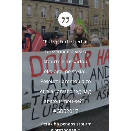
“Kalzig tud e bed ar
brezhoneg a vez o
stourm e luskadoù
ekologel pe sokial.
Peseurt liammoù a zo
etre ar brezhoneg hag
ar stourmoù-se?” |
#GBB2017
“Perak ha penaos stourm
e brezhoneg?”