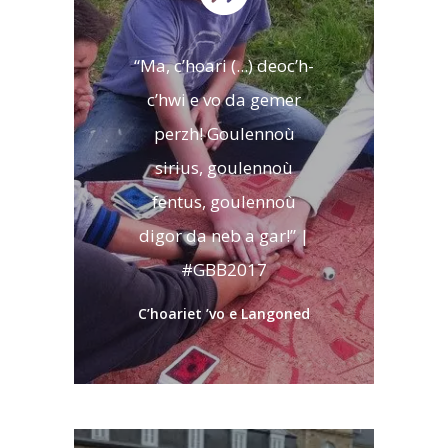
“Ma, c’hoari (...) deoc’h-
c’hwi e vo da gemer
perzh! Goulennoù
sirius, goulennoù
fentus, goulennoù
digor da neb a gar!” |
#GBB2017
C’hoariet ’vo e Langoned