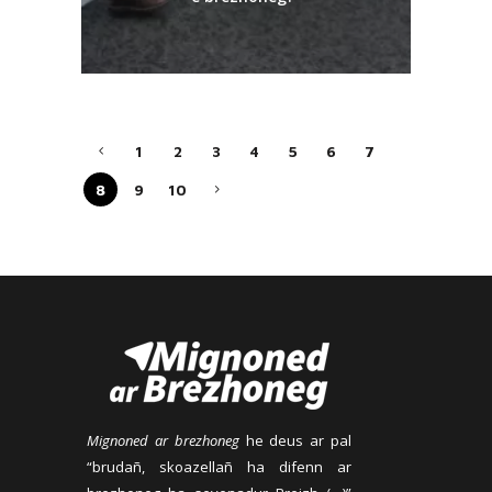
1
2
3
4
5
6
7
8
9
10
Mignoned ar brezhoneg
he deus ar pal
“brudañ, skoazellañ ha difenn ar