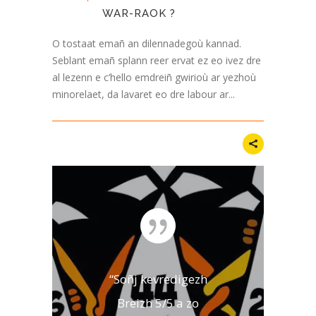
WAR-RAOK ?
O tostaat emañ an dilennadegoù kannad.
Seblant emañ splann reer ervat ez eo ivez dre
al lezenn e c’hello emdreiñ gwirioù ar yezhoù
minorelaet, da lavaret eo dre labour ar...
“Soñj kevredigezh
Breizh 5/5 a zo