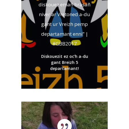
diskouez emañ brasañ
niver ar Vretoned a-du
gant ur Vreizh pemp
departamant enni” |
#GBB2017
Diskouezit ez oc’h a-du
gant Breizh 5
departamant!