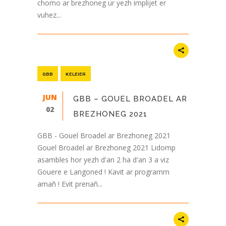
chomo ar brezhoneg ur yezh implijet er
vuhez...
GBB
KELEIER
JUN
GBB – GOUEL BROADEL AR
02
BREZHONEG 2021
GBB - Gouel Broadel ar Brezhoneg 2021
Gouel Broadel ar Brezhoneg 2021 Lidomp
asambles hor yezh d'an 2 ha d'an 3 a viz
Gouere e Langoned ! Kavit ar programm
amañ ! Evit prenañ...