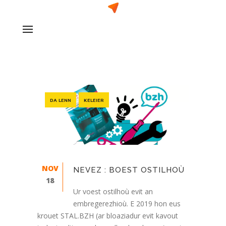
DA LENN
KELEIER
NOV
NEVEZ : BOEST OSTILHOÙ
18
Ur voest ostilhoù evit an
embregerezhioù. E 2019 hon eus
krouet STAL.BZH (ar bloaziadur evit kavout