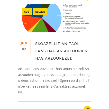
GBB
KELEIER
JUN
SKOAZELLIT AN TAOL-
02
LAÑS HAG AN ARZOURIEN
HAG ARZOUREZED
An Taol-Lañs 2021 : arc'hantaouiñ a-stroll An
arzourien hag arzourezed a grou e brezhoneg
o deus ezhomm skoazell ! Spenn eo d'an holl
n'oe ket aes reiñ lañs d'ur raktres arzourel.
Pa...