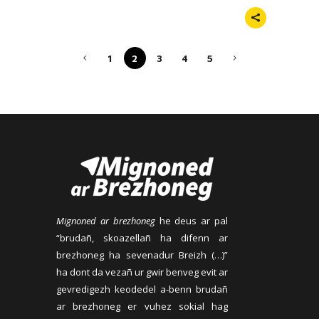
1
2
3
4
5
Mignoned ar brezhoneg
he deus ar pal
“brudañ, skoazellañ ha difenn ar
brezhoneg ha sevenadur Breizh (…)”
ha dont da vezañ ur gwir benveg evit ar
gevredigezh keodedel a-benn brudañ
ar brezhoneg er vuhez sokial hag