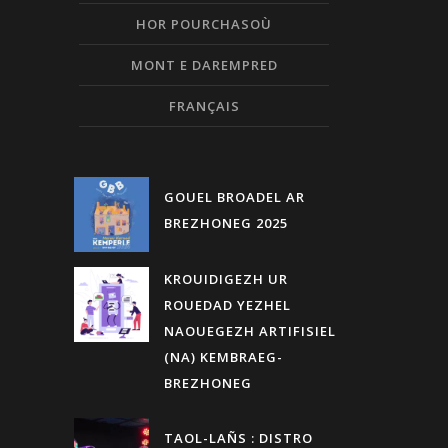
HOR POURCHASOÙ
MONT E DAREMPRED
FRANÇAIS
GOUEL BROADEL AR
BREZHONEG 2025
KROUIDIGEZH UR
ROUEDAD YEZHEL
NAOUEGEZH ARTIFISIEL
(NA) KEMBRAEG-
BREZHONEG
TAOL-LAÑS : DISTRO