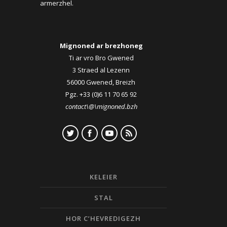
armerzhel.
Mignoned ar brezhoneg
Ti ar vro Bro Gwened
3 Straed al Lezenn
56000 Gwened, Breizh
Pgz. +33 (0)6 11 70 65 92
contact\@\mignoned.bzh
KELEIER
STAL
HOR C’HEVREDIGEZH