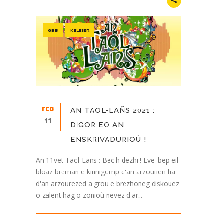
GBB
KELEIER
FEB
AN TAOL-LAÑS 2021 :
11
DIGOR EO AN
ENSKRIVADURIOÙ !
An 11vet Taol-Lañs : Bec'h dezhi ! Evel bep eil
bloaz bremañ e kinnigomp d'an arzourien ha
d'an arzourezed a grou e brezhoneg diskouez
o zalent hag o zonioù nevez d'ar...