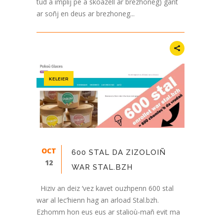
tud a implij pe a skoazell ar brezhoneg) gant
ar soñj en deus ar brezhoneg...
KELEIER
OCT
600 STAL DA ZIZOLOIÑ
12
WAR STAL.BZH
Hiziv an deiz ‘vez kavet ouzhpenn 600 stal
war al lec’hienn hag an arload Stal.bzh.
Ezhomm hon eus eus ar stalioù-mañ evit ma